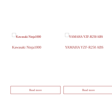
Kawasaki Ninja1000
YAMAHA YZF-R250 ABS
Read more
Read more
1
2
3