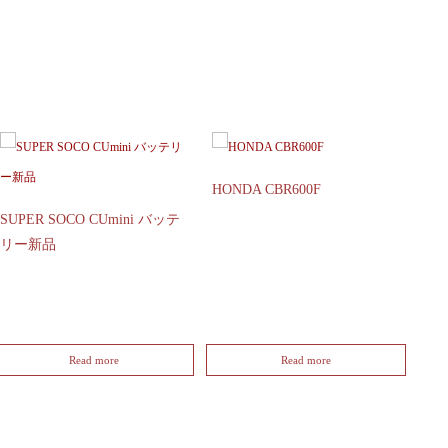
HONDA CBR600F
SUPER SOCO CUmini バッテ
リー新品
Read more
Read more