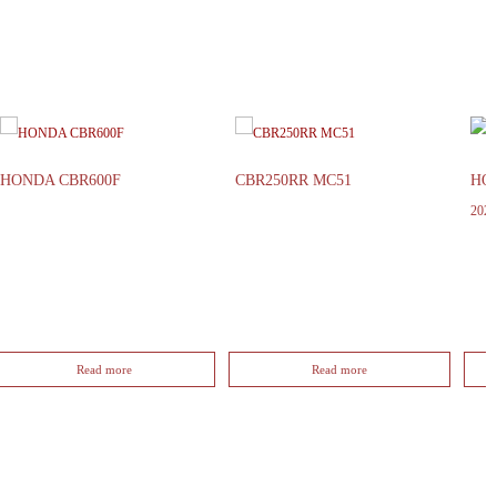
HONDA CBR600F
CBR250RR MC51
HON
20
Read more
Read more