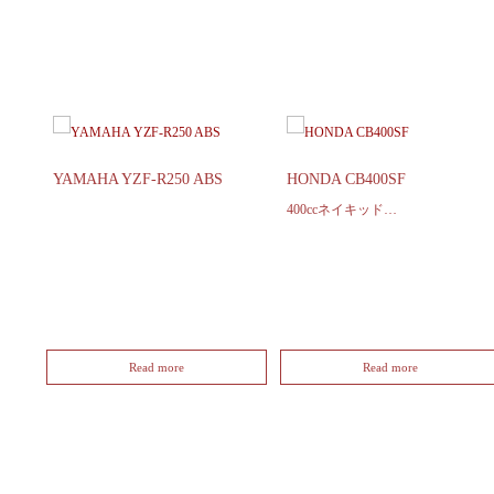
YAMAHA YZF-R250 ABS
HONDA CB400SF
400ccネイキッド…
Read more
Read more
1
2
3