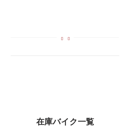
全国配送大歓迎！
住所をご連絡いただければ配
送料をお見積りします。
在庫バイク一覧