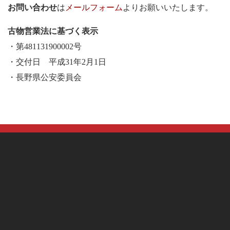
お問い合わせ
は
メールフォーム
よりお願いいたします。
古物営業法に基づく表示
・第481131900002号
・交付日 平成31年2月1日
・長野県公安委員会
HOME
会社概要
個人情報保護方針
通信販売の法規（特定商取引法）に基づく
在庫車両のお見積につてい
お問い合わせ
YouTube
Facebook
X