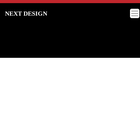
NEXT DESIGN
NEXT DESIGN コンセプト
はじめまして。
モーターサイクルカスタムショップ
「ネクストデ
ザイン」
の小林興士です。
ここでは動画、写真を交え徹底的に仕入れに拘っ